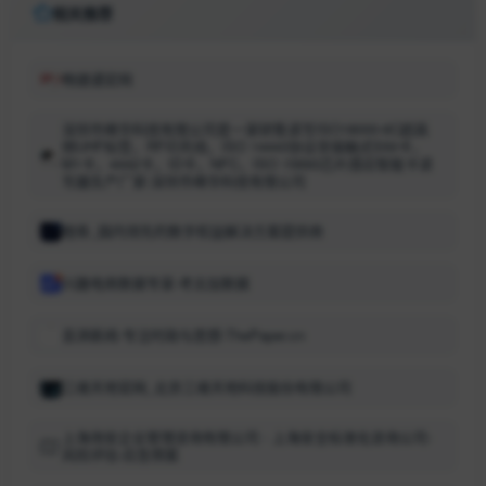
相关推荐
畅捷通官网
深圳市峰华科技有限公司是一家研售读写ISO18000-6C超高
频UHF标签，RFID天线，ISO 14443协议非接触式S50卡，
M1卡，4442卡，ID卡，NFC，ISO 15693芯片感应智能卡读
写器生产厂家-深圳市峰华科技有限公司
橙券_国内领先的数字权益解决方案提供商
兴趣电商数据专家-考古加数据
澎湃新闻-专注时政与思想-ThePaper.cn
三维天地官网_北京三维天地科技股份有限公司
上海询安企业管理咨询有限公司 - 上海安全标准化咨询公司-
风险评估-应急预案