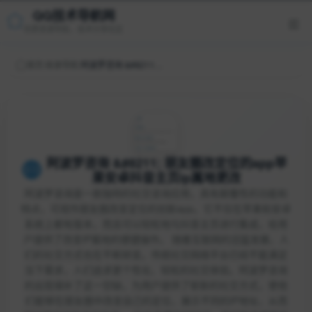
QQ技术导航网
优质资源导航，技术分享社区
首页
/
收录导航
/
阿波罗咨询 &#8211; 朋友圈改定位的app苹果安卓抖音主页ip属地更改
阿波罗咨询 &#8211; 朋友圈改定位的app苹
果安卓抖音主页ip属地更改
阿波罗咨询是一款独特的社交咨询应用，具有颠覆性的功能和
特点，可视作朋友圈改变定位的创新app。它不仅在苹果和安卓
系统上都有版本，而且可以轻松地与抖音主页进行集成，给用
户提供了改变IP属地的便捷操作。 随着互联网的迅猛发展，人
们的社交方式也在不断转变。传统社交网络平台已经不能满足
当下需求，人们追求更个性化、轻松的社交体验。阿波罗咨询
的出现填补了这一空缺，为用户提供了崭新的社交方式，使他
们能够在朋友圈中改变自己的定位，展示不同的IP地址，从而