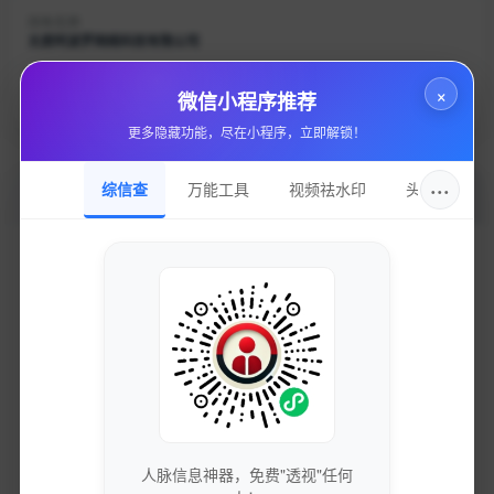
持有名称
太原阿波罗网络科技有限公司
域名注册
×
微信小程序推荐
成都西维数码科技有限公司
更多隐藏功能，尽在小程序，立即解锁！
···
综信查
万能工具
视频祛水印
头像圈
加入的好处
获取最新的SEO优化技巧和策略
专业团队实时更新行业动态
免费下载优质的营销工具和资源
独家资源库，价值数万元
人脉信息神器，免费"透视"任何