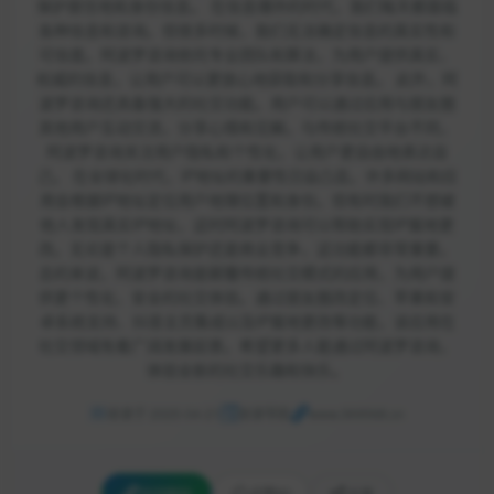
保护居住地和身份信息。 在信息爆炸的时代，我们每天都面临
各种信息和咨询。但很多时候，我们无法确定信息的真实性和
可信度。阿波罗咨询依托专业团队和算法，为用户提供真实、
权威的信息，让用户可以更放心地获取和分享信息。 此外，阿
波罗咨询还具备强大的社交功能。用户可以通过应用与朋友圈
其他用户互动交流，分享心情和见解。与传统社交平台不同，
阿波罗咨询关注用户隐私和个性化，让用户更自由地表达自
己。 在全球化时代，IP地址的重要性日益凸显。许多网站和应
用会根据IP地址定位用户地理位置和身份。但有时我们不想被
他人发现真实IP地址，这时阿波罗咨询可以帮助实现IP属地更
改。无论是个人隐私保护还是商业竞争，这功能都非常重要。
总的来说，阿波罗咨询是颠覆传统社交模式的应用，为用户提
供更个性化、安全的社交体验。通过朋友圈改定位、苹果和安
卓系统支持、抖音主页集成以及IP属地更改等功能，该应用在
社交领域有着广阔发展前景。希望更多人能通过阿波罗咨询，
体验全新的社交乐趣和快乐。
收录于 2025-04-21
收录导航
www.369568.cn
访问网站
点赞
[0]
分享